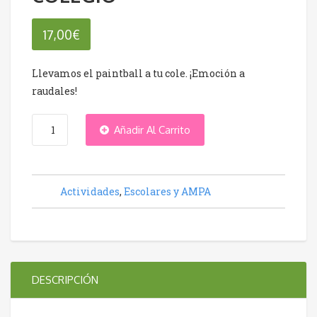
17,00
€
Llevamos el paintball a tu cole. ¡Emoción a
raudales!
PAINTBALL
Añadir Al Carrito
EN
Actividades
,
Escolares y AMPA
TU
COLEGIO
cantidad
DESCRIPCIÓN