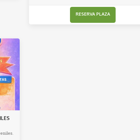
€
520,00€
ILES
eniles.