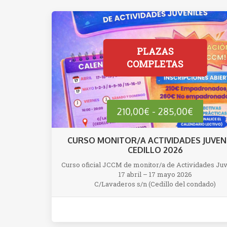
225,00
Rango
210,00
€
-
285,00
€
de
CURSO MONITOR/A ACTIVIDADES JUVEN
CEDILLO 2026
precios:
Curso oficial JCCM de monitor/a de Actividades Juv
17 abril – 17 mayo 2026
desde
C/Lavaderos s/n (Cedillo del condado)
210,00€
hasta