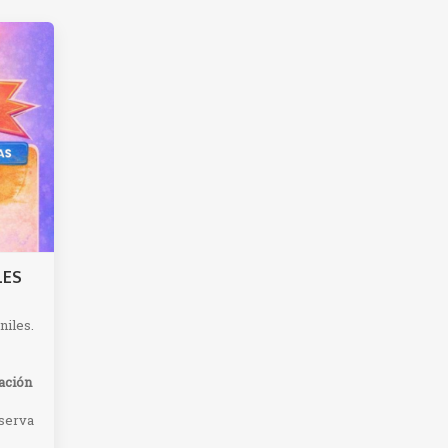
LES
niles.
ación
eserva