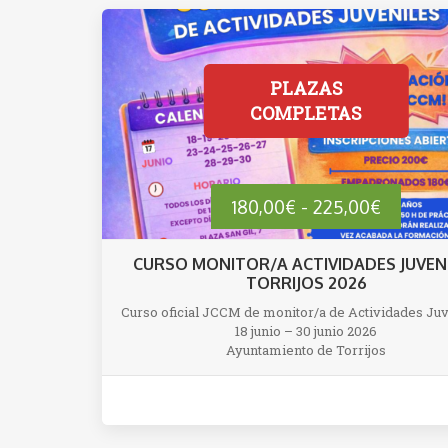
los
últimos
Rango
180,00
€
-
225,00
€
de
CURSO MONITOR/A ACTIVIDADES JUVEN
TORRIJOS 2026
precios:
Curso oficial JCCM de monitor/a de Actividades Juv
18 junio – 30 junio 2026
desde
Ayuntamiento de Torrijos
180,00€
hasta