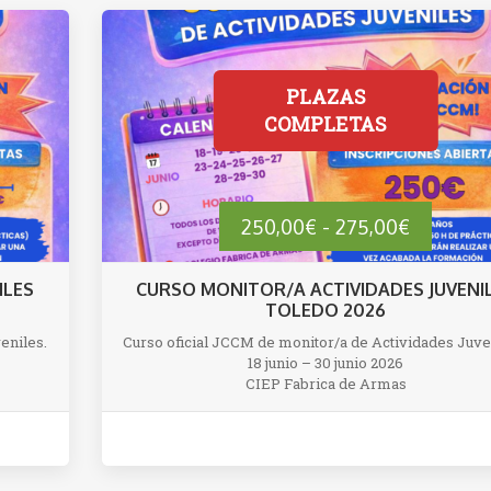
Rango
250,00
€
-
275,00
€
de
ILES
CURSO MONITOR/A ACTIVIDADES JUVENI
TOLEDO 2026
precios:
eniles.
Curso oficial JCCM de monitor/a de Actividades Juve
18 junio – 30 junio 2026
desde
CIEP Fabrica de Armas
250,00€
hasta