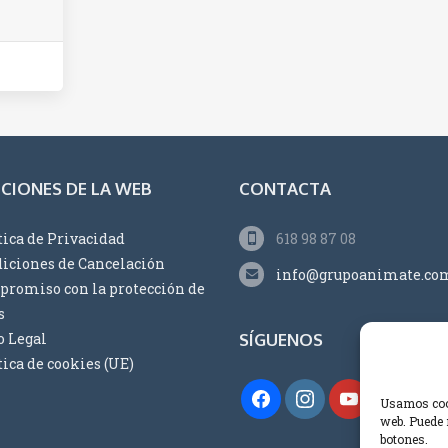
CIONES DE LA WEB
CONTACTA
tica de Privacidad
618 98 87 08
iciones de Cancelación
info@grupoanimate.co
romiso con la protección de
s
o Legal
SÍGUENOS
tica de cookies (UE)
Usamos cook
web. Puede 
botones.