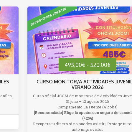
€
275,00€
Rango
495,00
€
-
520,00
€
de
ILES
CURSO MONITOR/A ACTIVIDADES JUVENI
VERANO 2026
precios:
eniles.
Curso oficial JCCM de monitor/a de Actividades Juve
31 julio – 12 agosto 2026
desde
Campamento La Fuente (Alcoba)
[Recomendado] Elige la opción con seguro de cancel
495,00€
(+25€)
Recupera tu dinero si no puedes asistir | Protege tu r
ante imprevistos
hasta