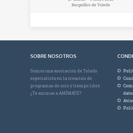
Burguillos de Toledo
SOBRE NOSOTROS
CONDI
Somos una asociación de Toledo
Polí
especialista en la creación de
Cond
programas de ocio y tiempo libre.
Comp
¿Te animas a ANÍMATE?
dato
Avis
Polí