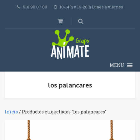
618 98 87 08
10-14 h y 16-20 h Lunes a viernes
MENU
los palancares
Inicio
/ Productos etiquetados “los palancares”