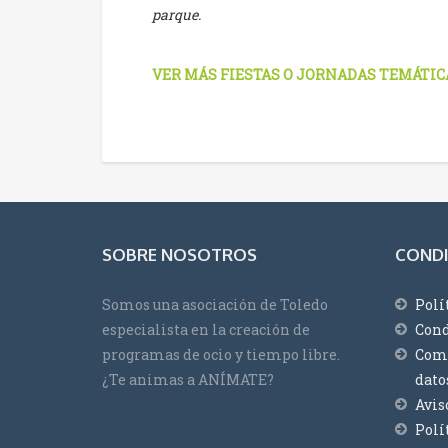
parque.
VER MÁS FIESTAS O JORNADAS TEMÁTIC
SOBRE NOSOTROS
CONDI
Somos una asociación de Toledo
Polí
especialista en la creación de
Cond
programas de ocio y tiempo libre.
Comp
¿Te animas a ANÍMATE?
dato
Avis
Polí