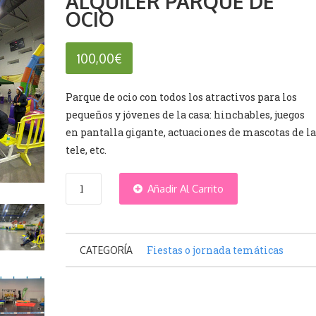
ALQUILER PARQUE DE
OCIO
100,00
€
Parque de ocio con todos los atractivos para los
pequeños y jóvenes de la casa: hinchables, juegos
en pantalla gigante, actuaciones de mascotas de la
tele, etc.
ALQUILER
Añadir Al Carrito
PARQUE
Fiestas o jornada temáticas
CATEGORÍA
DE
OCIO
cantidad