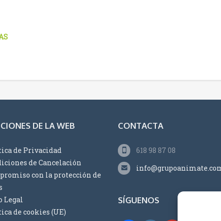
AS
CIONES DE LA WEB
CONTACTA
tica de Privacidad
618 98 87 08
iciones de Cancelación
info@grupoanimate.co
romiso con la protección de
s
o Legal
SÍGUENOS
tica de cookies (UE)