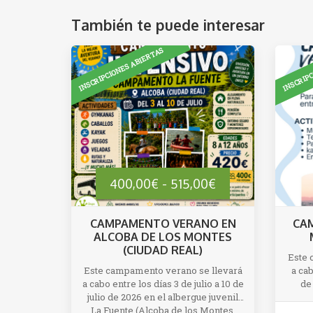
También te puede interesar
Rango
400,00
€
-
515,00
€
de
CAMPAMENTO VERANO EN
CA
ALCOBA DE LOS MONTES
precios:
(CIUDAD REAL)
Este 
Este campamento verano se llevará
a cab
desde
a cabo entre los días 3 de julio a 10 de
de
julio de 2026 en el albergue juvenil
400,00€
La Fuente (Alcoba de los Montes,