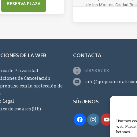
de los Montes, Ciudad Real
CIONES DE LA WEB
CONTACTA
tica de Privacidad
618 98 87 08
iciones de Cancelación
info@grupoanimate.co
romiso con la protección de
s
o Legal
SÍGUENOS
tica de cookies (UE)
Usamos cook
web. Puede 
botones.