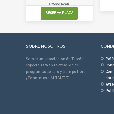
Ciudad Real).
hasta
515,00€
SOBRE NOSOTROS
CONDI
Somos una asociación de Toledo
Polí
especialista en la creación de
Cond
programas de ocio y tiempo libre.
Comp
¿Te animas a ANÍMATE?
dato
Avis
Polí