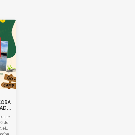
COBA
DAD
ra se
20 de
n el
lcoba