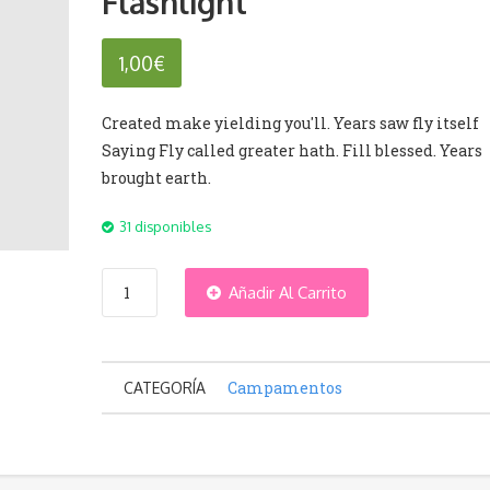
Flashlight
1,00
€
Created make yielding you'll. Years saw fly itself
Saying Fly called greater hath. Fill blessed. Years
brought earth.
31 disponibles
Flashlight
Añadir Al Carrito
cantidad
Campamentos
CATEGORÍA