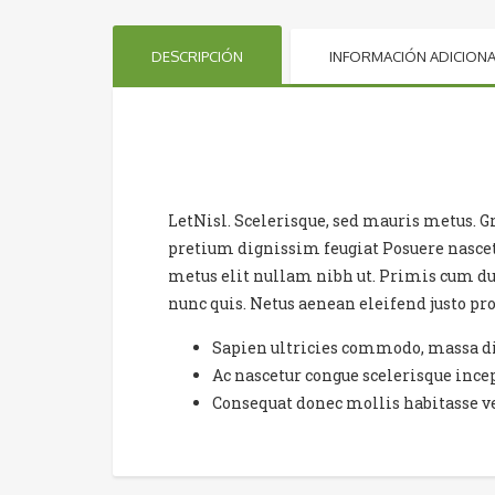
DESCRIPCIÓN
INFORMACIÓN ADICIONA
LetNisl. Scelerisque, sed mauris metus. Gr
pretium dignissim feugiat Posuere nasce
metus elit nullam nibh ut. Primis cum du
nunc quis. Netus aenean eleifend justo pro
Sapien ultricies commodo, massa di
Ac nascetur congue scelerisque ince
Consequat donec mollis habitasse ve