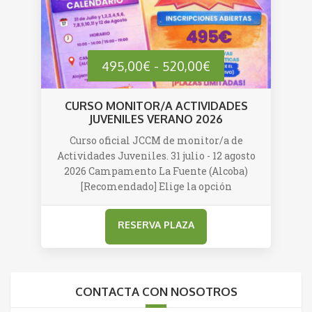
Rango
495,00
€
-
520,00
€
de
CURSO MONITOR/A ACTIVIDADES
JUVENILES VERANO 2026
precios:
Curso oficial JCCM de monitor/a de
Actividades Juveniles. 31 julio - 12 agosto
desde
2026 Campamento La Fuente (Alcoba)
[Recomendado] Elige la opción
495,00€
hasta
520,00€
CONTACTA CON NOSOTROS